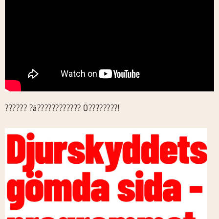
?????? ?ä???????????? Ö????????!