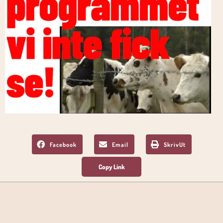
Facebook
Email
SkrivUt