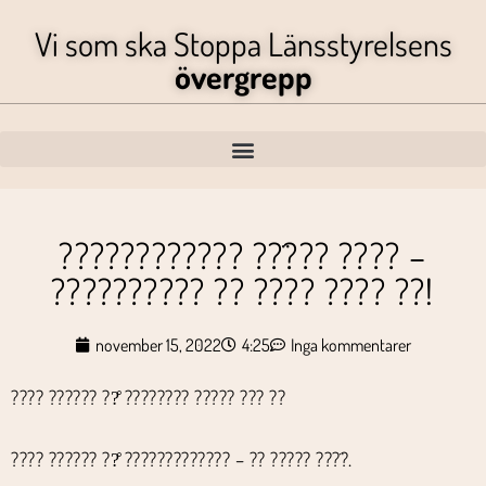
Vi som ska Stoppa Länsstyrelsens
övergrepp
???????????? ??̈??? ???? –
?????????? ?? ???? ???? ??!
november 15, 2022
4:25
Inga kommentarer
???? ?????? ??̊ ???????? ????? ??? ??
???? ?????? ??̊ ????????????? – ?? ????? ???̈?.