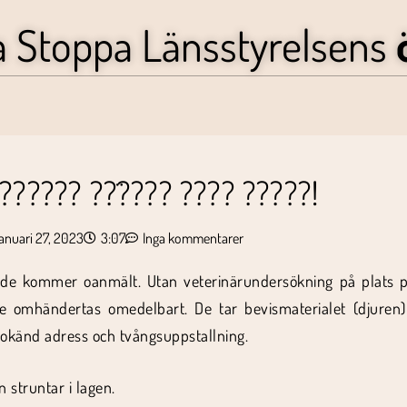
a Stoppa Länsstyrelsens
??????? ??̈???? ???? ?????!
januari 27, 2023
3:07
Inga kommentarer
 och de kommer oanmält. Utan veterinärundersökning på plat
te omhändertas omedelbart. De tar bevismaterialet (djuren)
l okänd adress och tvångsuppstallning.
n struntar i lagen.