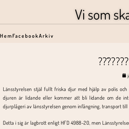
Vi som sk
Hem
Facebook
Arkiv
??̈????
Länsstyrelsen stjäl fullt friska djur med hjälp av polis
djuren är lidande eller kommer att bli lidande om de in
djurplågeri av länsstyrelsen genom infångning, transport til
Detta i sig är lagbrott enligt HFD 4988-20, men Länsstyrelse