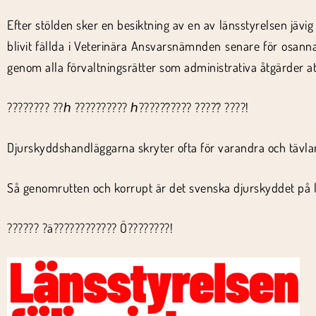
Efter stölden sker en besiktning av en av länsstyrelsen jävig 
blivit fällda i Veterinära Ansvarsnämnden senare för osann
genom alla förvaltningsrätter som administrativa åtgärder att
???????? ??ℎ ?????????? ℎ?????̈????? ????̈? ????!
Djurskyddshandläggarna skryter ofta för varandra och tävlar
Så genomrutten och korrupt är det svenska djurskyddet på l
?????? ?ä???????????? Ö????????!