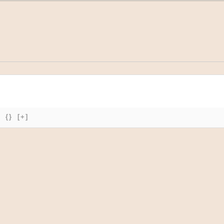
{}
[+]