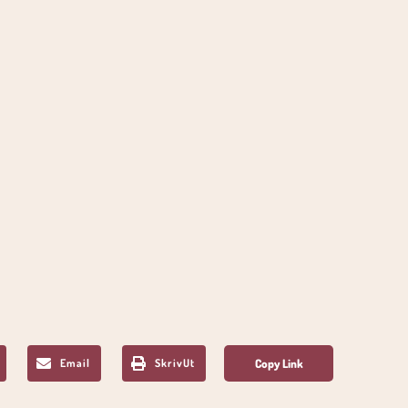
Email
SkrivUt