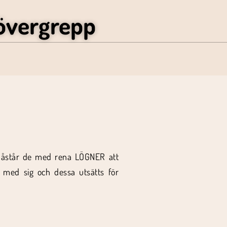
övergrepp
s påstår de med rena LÖGNER att
 med sig och dessa utsätts för