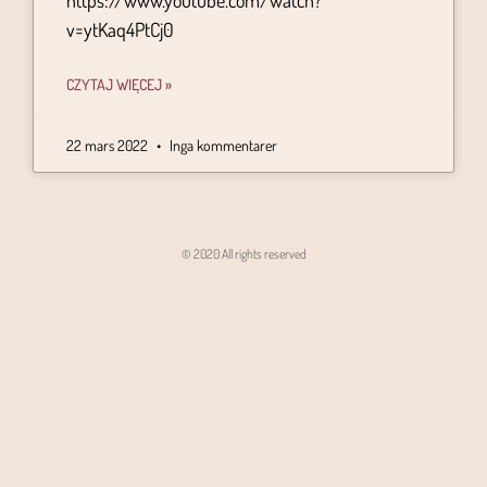
https://www.youtube.com/watch?
v=ytKaq4PtCj0
CZYTAJ WIĘCEJ »
22 mars 2022
Inga kommentarer
© 2020 All rights reserved
Angon - Agencja Interaktywna