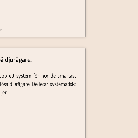
r
på djurägare.
upp ett system för hur de smartast
lösa djurägare. De letar systematiskt
ljer
r