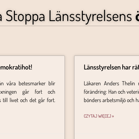
a Stoppa Länsstyrelsens
emokratihot!
Länsstyrelsen har rä
ån våra betesmarker blir
Läkaren Anders Thelin 
äxningen går fort och
förändring: Han och veter
ill livet och det går fort.
bönders arbetsmiljö och hä
CZYTAJ WIĘCEJ »