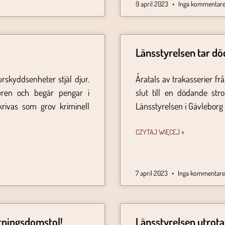
9 april 2023
Inga kommentare
Länsstyrelsen tar dö
rskyddsenheter stjäl djur.
Åratals av trakasserier frå
uren och begär pengar i
slut till en dödande stro
rivas som grov kriminell
Länsstyrelsen i Gävleborg 
CZYTAJ WIĘCEJ »
7 april 2023
Inga kommentare
ttningsdomstol!
Länsstyrelsen utrota