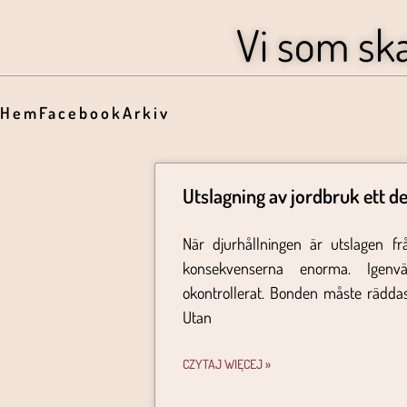
Vi som sk
Hem
Facebook
Arkiv
Utslagning av jordbruk ett d
När djurhållningen är utslagen fr
konsekvenserna enorma. Igenv
okontrollerat. Bonden måste räddas t
Utan
CZYTAJ WIĘCEJ »