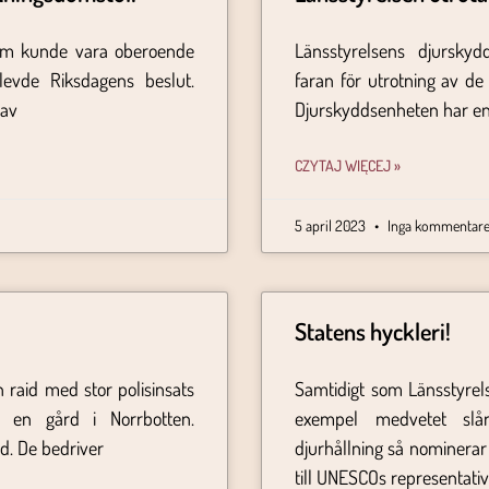
som kunde vara oberoende
Länsstyrelsens djurskyd
levde Riksdagens beslut.
faran för utrotning av de
 av
Djurskyddsenheten har en
CZYTAJ WIĘCEJ »
5 april 2023
Inga kommentare
Statens hyckleri!
 raid med stor polisinsats
Samtidigt som Länsstyrel
å en gård i Norrbotten.
exempel medvetet slå
d. De bedriver
djurhållning så nominera
till UNESCOs representativ