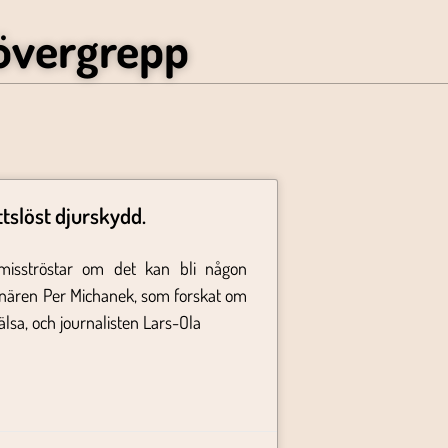
övergrepp
ttslöst djurskydd.
misströstar om det kan bli någon
inären Per Michanek, som forskat om
lsa, och journalisten Lars-Ola