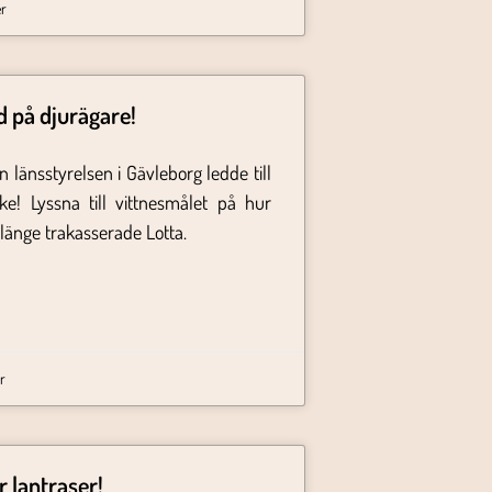
r
d på djurägare!
n länsstyrelsen i Gävleborg ledde till
ke! Lyssna till vittnesmålet på hur
länge trakasserade Lotta.
r
r lantraser!