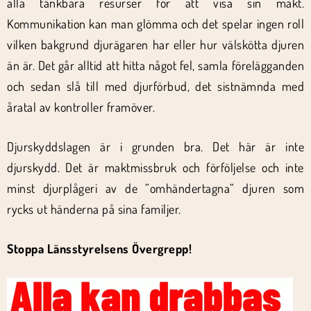
alla tänkbara resurser för att visa sin makt.
Kommunikation kan man glömma och det spelar ingen roll
vilken bakgrund djurägaren har eller hur välskötta djuren
än är. Det går alltid att hitta något fel, samla förelägganden
och sedan slå till med djurförbud, det sistnämnda med
åratal av kontroller framöver.
Djurskyddslagen är i grunden bra. Det här är inte
djurskydd. Det är maktmissbruk och förföljelse och inte
minst djurplågeri av de ”omhändertagna” djuren som
rycks ut händerna på sina familjer.
Stoppa Länsstyrelsens Övergrepp!