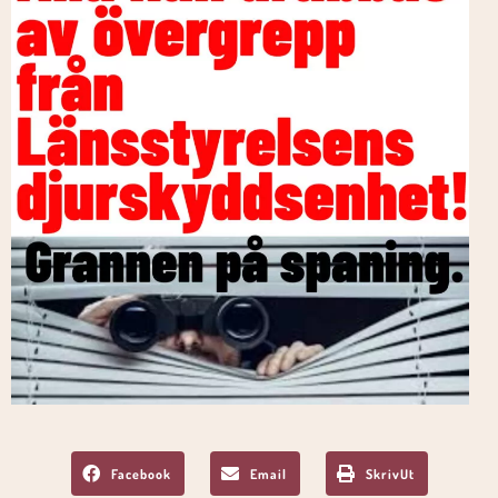
Facebook
Email
SkrivUt