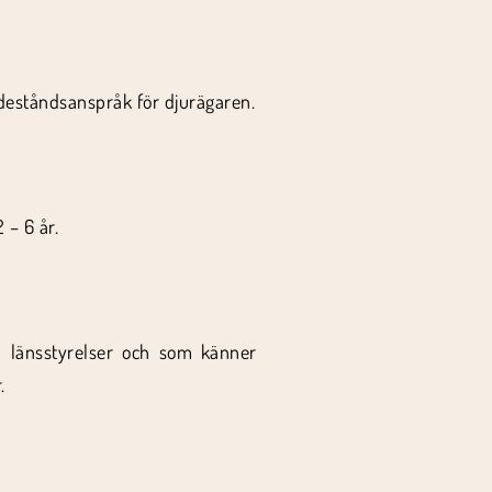
adeståndsanspråk för djurägaren.
 – 6 år.
å länsstyrelser och som känner
.