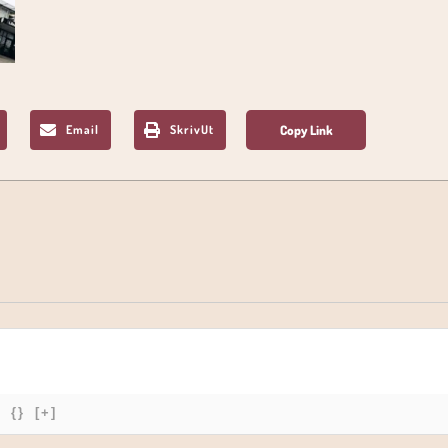
Email
SkrivUt
{}
[+]