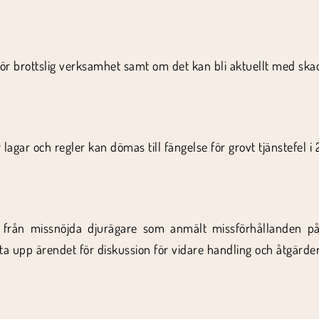
för brottslig verksamhet samt om det kan bli aktuellt med sk
agar och regler kan dömas till fängelse för grovt tjänstefel i 2
r från missnöjda djurägare som anmält missförhållanden p
ta upp ärendet för diskussion för vidare handling och åtgärder