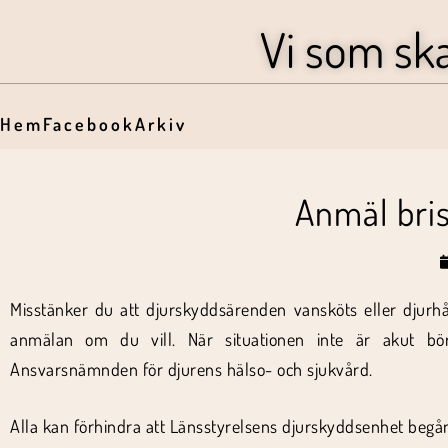
Vi som sk
Hem
Facebook
Arkiv
Anmäl bri
Misstänker du att djurskyddsärenden vansköts eller djurhå
anmälan om du vill. När situationen inte är akut bö
Ansvarsnämnden för djurens hälso- och sjukvård.
Alla kan förhindra att Länsstyrelsens djurskyddsenhet begår 