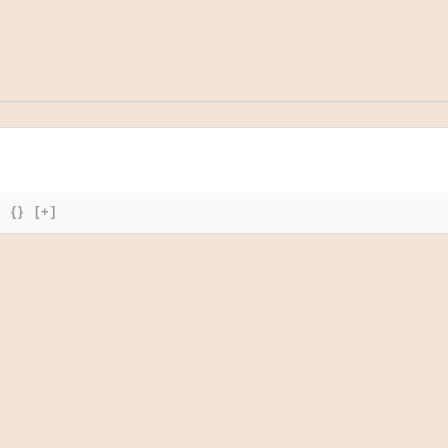
{}
[+]