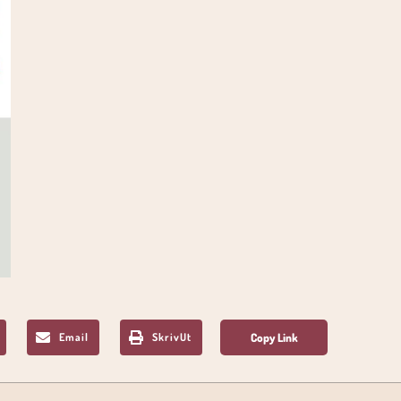
Email
SkrivUt