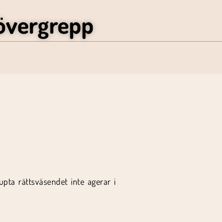
övergrepp
rupta rättsväsendet inte agerar i