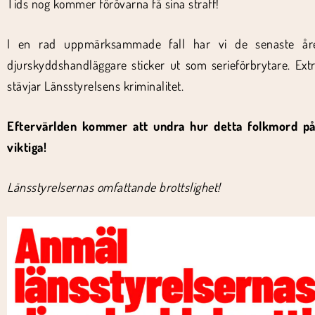
Tids nog kommer förövarna få sina straff!
I en rad uppmärksammade fall har vi de senaste åren 
djurskyddshandläggare sticker ut som serieförbrytare. Extra
stävjar Länsstyrelsens kriminalitet.
Eftervärlden kommer att undra hur detta folkmord på 
viktiga!
Länsstyrelsernas omfattande brottslighet!