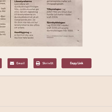
Email
SkrivUt