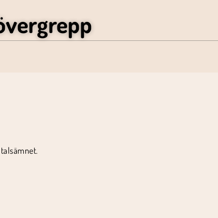
övergrepp
mtalsämnet.