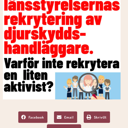
Facebook
Email
SkrivUt