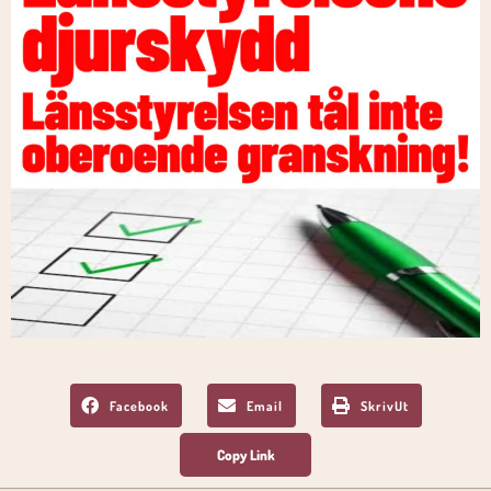
Facebook
Email
SkrivUt