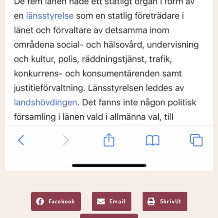
Facebook
Email
SkrivUt