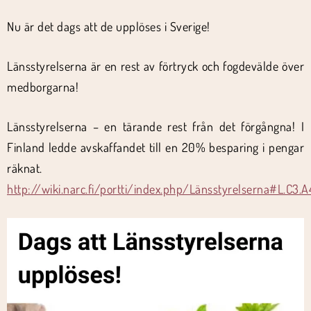
Nu är det dags att de upplöses i Sverige!
Länsstyrelserna är en rest av förtryck och fogdevälde över
medborgarna!
Länsstyrelserna – en tärande rest från det förgångna! I
Finland ledde avskaffandet till en 20% besparing i pengar
räknat.
http://wiki.narc.fi/portti/index.php/Länsstyrelserna#L.C3.