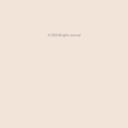
© 2020 All rights reserved
Angon - Agencja Interaktywna