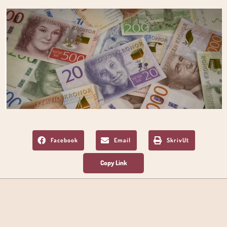
Facebook
Email
SkrivUt