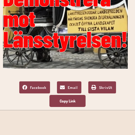
Facebook
Email
SkrivUt