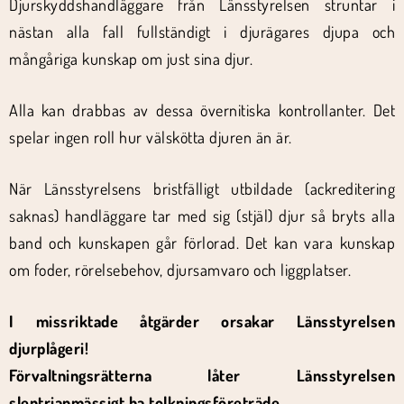
Djurskyddshandläggare från Länsstyrelsen struntar i
nästan alla fall fullständigt i djurägares djupa och
mångåriga kunskap om just sina djur.
Alla kan drabbas av dessa övernitiska kontrollanter. Det
spelar ingen roll hur välskötta djuren än är.
När Länsstyrelsens bristfälligt utbildade (ackreditering
saknas) handläggare tar med sig (stjäl) djur så bryts alla
band och kunskapen går förlorad. Det kan vara kunskap
om foder, rörelsebehov, djursamvaro och liggplatser.
I missriktade åtgärder orsakar Länsstyrelsen
djurplågeri!
Förvaltningsrätterna låter Länsstyrelsen
slentrianmässigt ha tolkningsföreträde.