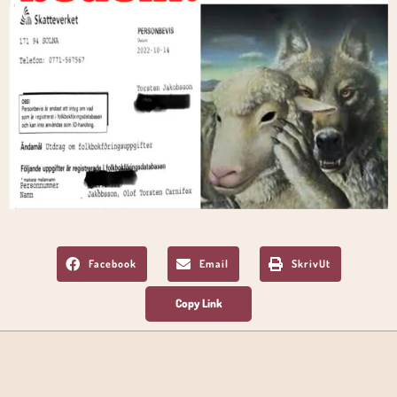
Facebook
Email
SkrivUt