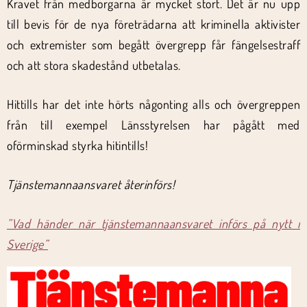
Kravet från medborgarna är mycket stort. Det är nu upp
till bevis för de nya företrädarna att kriminella aktivister
och extremister som begått övergrepp får fängelsestraff
och att stora skadestånd utbetalas.
Hittills har det inte hörts någonting alls och övergreppen
från till exempel Länsstyrelsen har pågått med
oförminskad styrka hitintills!
Tjänstemannaansvaret återinförs!
”Vad händer när tjänstemannaansvaret införs på nytt i
Sverige”