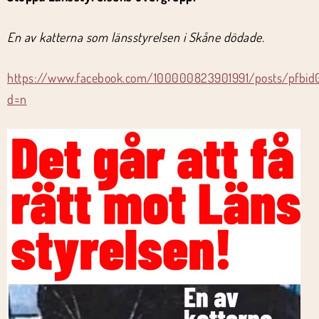
En av katterna som länsstyrelsen i Skåne dödade.
https://www.facebook.com/100000823901991/posts/pfb
d=n