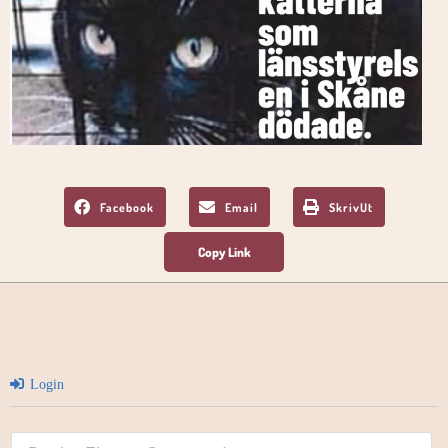
Facebook
Email
SkrivUt
Login