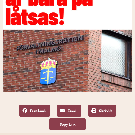
Facebook
Email
SkrivUt