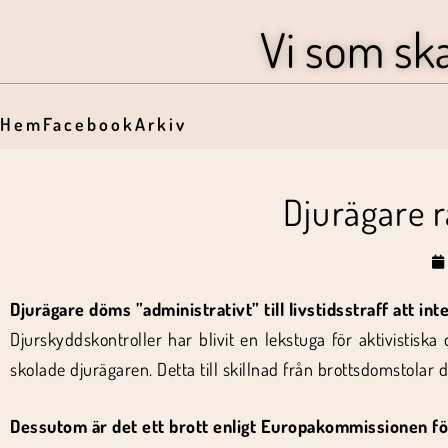
Vi som sk
Hem
Facebook
Arkiv
Djurägare r
Djurägare döms ”administrativt” till livstidsstraff att inte
Djurskyddskontroller har blivit en lekstuga för aktivistisk
skolade djurägaren. Detta till skillnad från brottsdomstolar
Dessutom är det ett brott enligt Europakommissionen för 