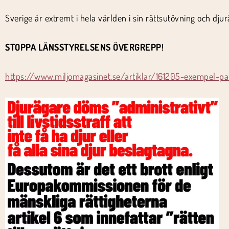
Sverige är extremt i hela världen i sin rättsutövning och djur
STOPPA LÄNSSTYRELSENS ÖVERGREPP!
https://www.miljomagasinet.se/artiklar/161205-exempel-pa-