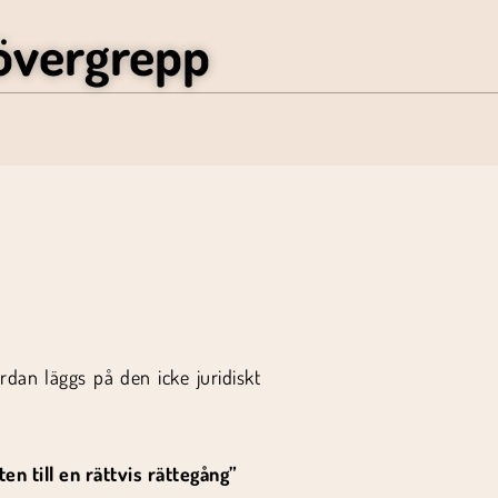
övergrepp
rdan läggs på den icke juridiskt
n till en rättvis rättegång”