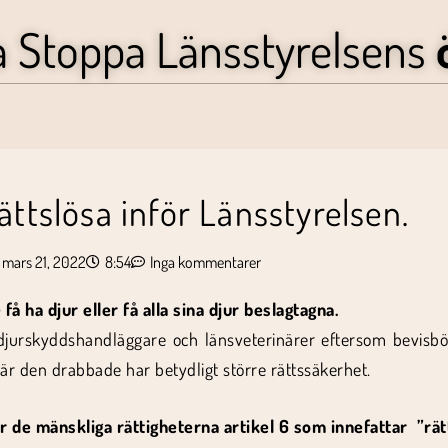
a Stoppa Länsstyrelsens
ättslösa inför Länsstyrelsen.
mars 21, 2022
8:54
Inga kommentarer
 få ha djur eller få alla sina djur beslagtagna.
a djurskyddshandläggare och länsveterinärer eftersom bevisbö
 där den drabbade har betydligt större rättssäkerhet.
de mänskliga rättigheterna artikel 6 som innefattar ”rätte