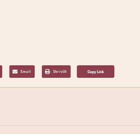
Email
SkrivUt