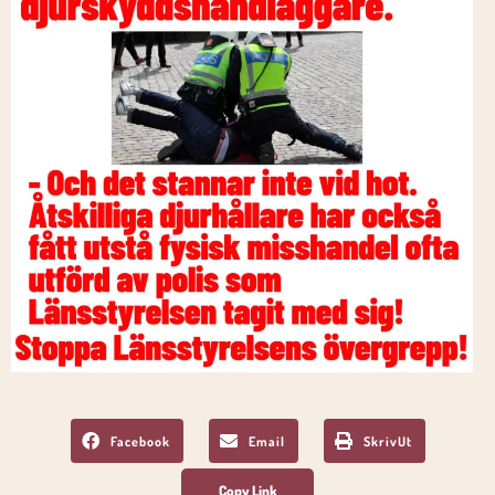
Facebook
Email
SkrivUt