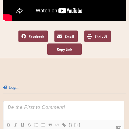
Facebook
Email
SkrivUt
Login
{}
[+]