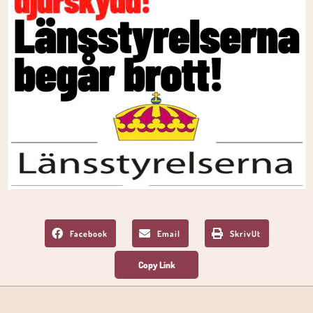
Facebook
Email
SkrivUt