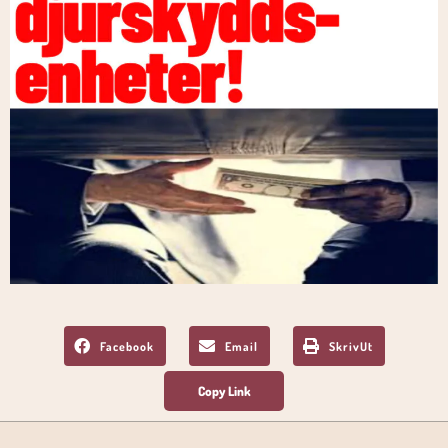
Facebook
Email
SkrivUt