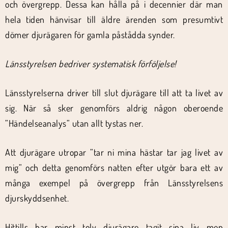
och övergrepp. Dessa kan hålla på i decennier där man
hela tiden hänvisar till äldre ärenden som presumtivt
dömer djurägaren för gamla påstådda synder.
Länsstyrelsen bedriver systematisk förföljelse!
Länsstyrelserna driver till slut djurägare till att ta livet av
sig. När så sker genomförs aldrig någon oberoende
”Händelseanalys” utan allt tystas ner.
Att djurägare utropar ”tar ni mina hästar tar jag livet av
mig” och detta genomförs natten efter utgör bara ett av
många exempel på övergrepp från Länsstyrelsens
djurskyddsenhet.
Hittills har minst tolv djurägare tagit sina liv men