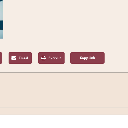
Email
SkrivUt