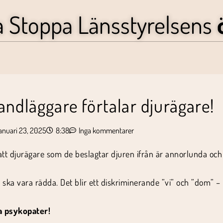
a Stoppa Länsstyrelsens
ndläggare förtalar djurägare!
januari 23, 2025
8:38
Inga kommentarer
att djurägare som de beslagtar djuren ifrån är annorlunda och
 ska vara rädda. Det blir ett diskriminerande ”vi” och ”dom” –
a psykopater!