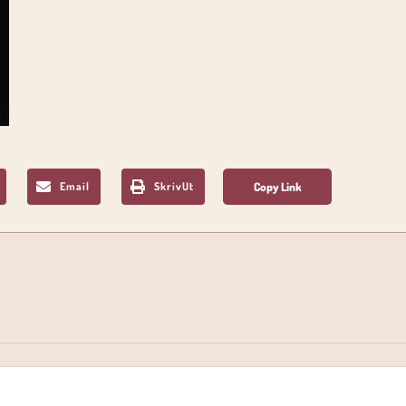
Email
SkrivUt