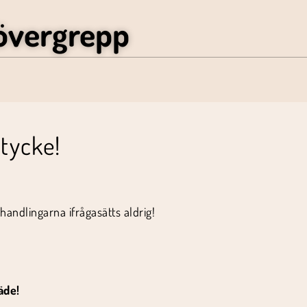
övergrepp
tycke!
handlingarna ifrågasätts aldrig!
äde!