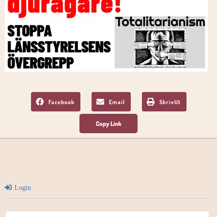
Facebook
Email
SkrivUt
Login