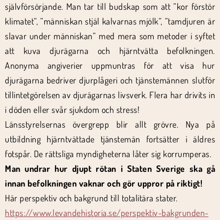
självförsörjande. Man tar till budskap som att ”kor förstör
klimatet”, ”människan stjäl kalvarnas mjölk”, ”tamdjuren är
slavar under människan” med mera som metoder i syftet
att kuva djurägarna och hjärntvätta befolkningen.
Anonyma angiverier uppmuntras för att visa hur
djurägarna bedriver djurplågeri och tjänstemännen slutför
tillintetgörelsen av djurägarnas livsverk. Flera har drivits in
i döden eller svår sjukdom och stress!
Länsstyrelsernas övergrepp blir allt grövre. Nya på
utbildning hjärntvättade tjänstemän fortsätter i äldres
fotspår. De rättsliga myndigheterna låter sig korrumperas.
Man undrar hur djupt rötan i Staten Sverige ska gå
innan befolkningen vaknar och gör uppror på riktigt!
Här perspektiv och bakgrund till totalitära stater.
https://www.levandehistoria.se/perspektiv-bakgrunden-