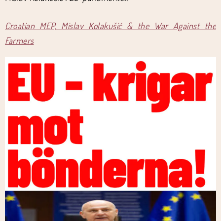
Croatian MEP, Mislav Kolakušić & the War Against the
Farmers