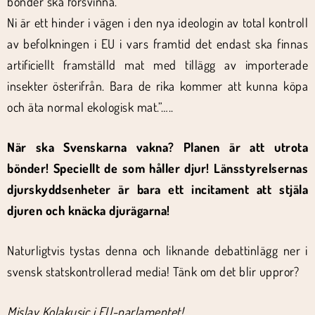
bönder ska försvinna.
Ni är ett hinder i vägen i den nya ideologin av total kontroll
av befolkningen i EU i vars framtid det endast ska finnas
artificiellt framställd mat med tillägg av importerade
insekter österifrån. Bara de rika kommer att kunna köpa
och äta normal ekologisk mat.”…..
När ska Svenskarna vakna? Planen är att utrota
bönder! Speciellt de som håller djur!
Länsstyrelsernas
djurskyddsenheter är bara ett incitament att stjäla
djuren och knäcka djurägarna!
Naturligtvis tystas denna och liknande debattinlägg ner i
svensk statskontrollerad media! Tänk om det blir uppror?
Mislav Kolakusic i EU-parlamentet!