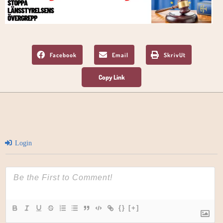
Facebook
Email
SkrivUt
Login
{}
[+]