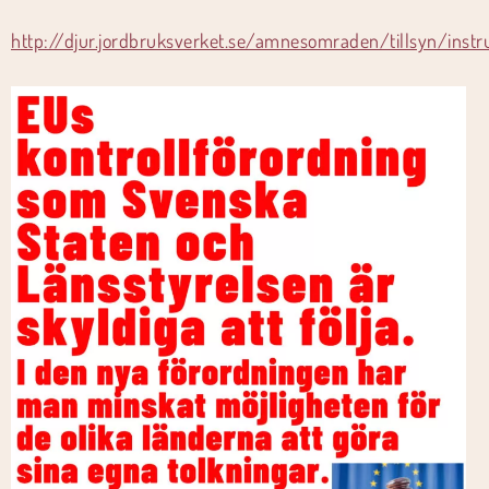
http://djur.jordbruksverket.se/amnesomraden/tillsyn/instr