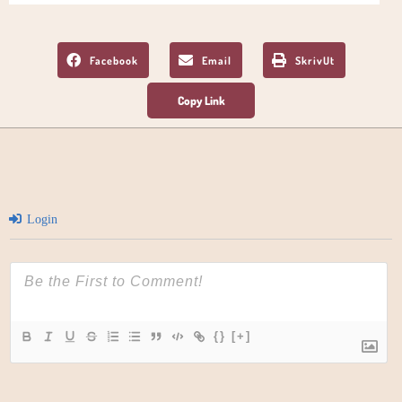
Facebook
Email
SkrivUt
Login
{}
[+]