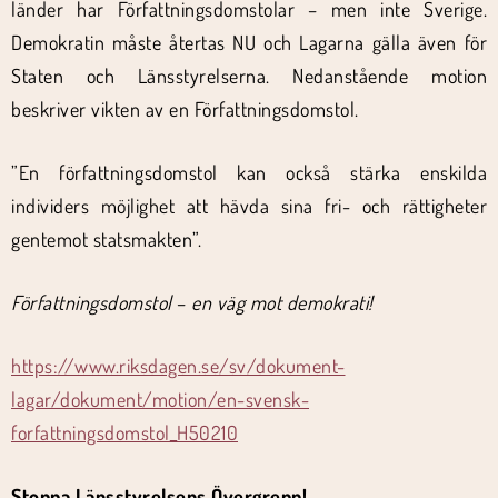
länder har Författningsdomstolar – men inte Sverige.
Demokratin måste återtas NU och Lagarna gälla även för
Staten och Länsstyrelserna. Nedanstående motion
beskriver vikten av en Författningsdomstol.
”En författningsdomstol kan också stärka enskilda
individers möjlighet att hävda sina fri- och rättigheter
gentemot statsmakten”.
Författningsdomstol
–
en
väg
mot
demokrati!
https://www.riksdagen.se/sv/dokument-
lagar/dokument/motion/en-svensk-
forfattningsdomstol_H50210
Stoppa Länsstyrelsens Övergrepp!