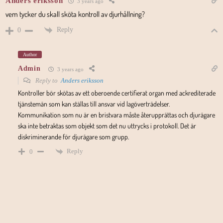
Anders eriksson
3 years ago
vem tycker du skall sköta kontroll av djurhållning?
Reply
0
Author
Admin
3 years ago
Reply to
Anders eriksson
Kontroller bör skötas av ett oberoende certifierat organ med ackrediterade
tjänstemän som kan ställas till ansvar vid lagöverträdelser.
Kommunikation som nu är en bristvara måste återupprättas och djurägare
ska inte betraktas som objekt som det nu uttrycks i protokoll. Det är
diskriminerande för djurägare som grupp.
Reply
0