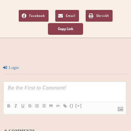
Facebook
Email
SkrivUt
Login
{}
[+]