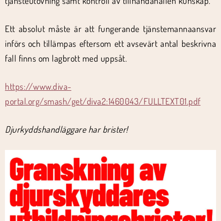
tjänsteutövning samt kontroll av tillhandahållen kunskap.
Ett absolut måste är att fungerande tjänstemannaansvar
införs och tillämpas eftersom ett avsevärt antal beskrivna
fall finns om lagbrott med uppsåt.
https://www.diva-
portal.org/smash/get/diva2:1460043/FULLTEXT01.pdf
Djurkyddshandläggare har brister!