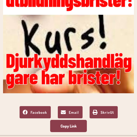
Facebook
Email
SkrivUt