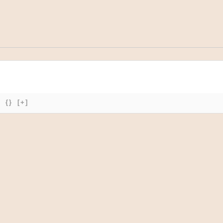
{}
[+]