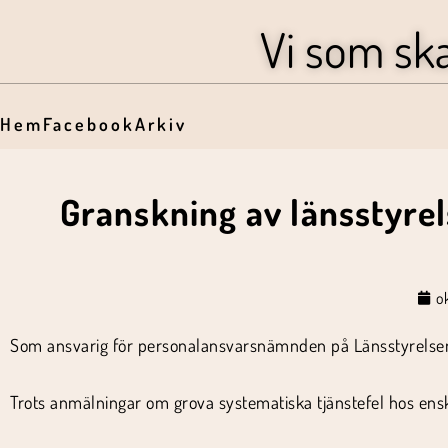
Vi som sk
Hem
Facebook
Arkiv
Granskning av länsstyrel
o
Som ansvarig för personalansvarsnämnden på Länsstyrelsen S
Trots anmälningar om grova systematiska tjänstefel hos ens