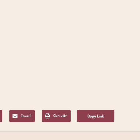
Email
SkrivUt