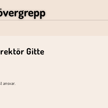
övergrepp
rektör Gitte
t ansvar.