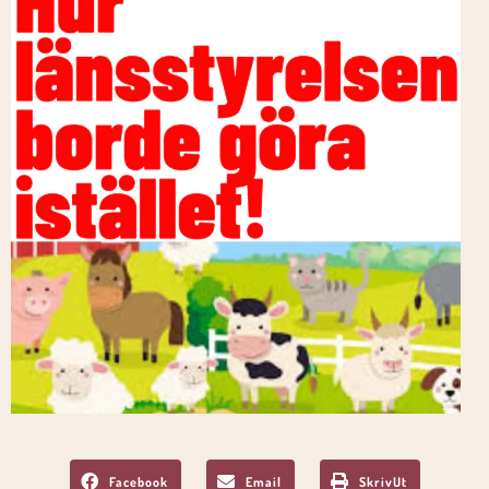
Facebook
Email
SkrivUt