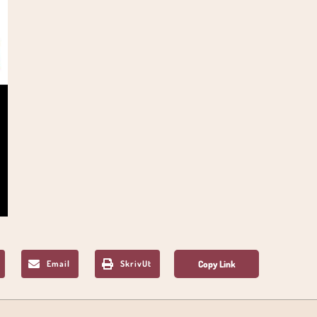
Email
SkrivUt