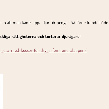
ar om att man kan klappa djur för pengar. Så förnedrande båd
kliga rättigheterna och torterar djurägare!
u-gosa-med-kossor-for-dryga-femhundralappen/