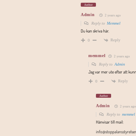
Author
Admin
2 years ago
Reply to
Memmel
Du kan skriva här.
Reply
0
memmel
2 years ago
Reply to
Admin
Jag var mer ute efter att kunn
Reply
0
Author
Admin
2 years ago
Reply to
memmel
Hänvisar till mail:
info@stoppalansstyrelsen