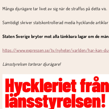
Många djurägare tar livet av sig när de straffas på detta vis.
Samtidigt skriver statskontrollerad media hycklande artikl
Staten Sverige bryter mot alla tänkbara lagar om de mäns
https://www.expressen.se/tv/nyheter/varlden/har-kan-d
Länsstyrelsen torterar djurägare!