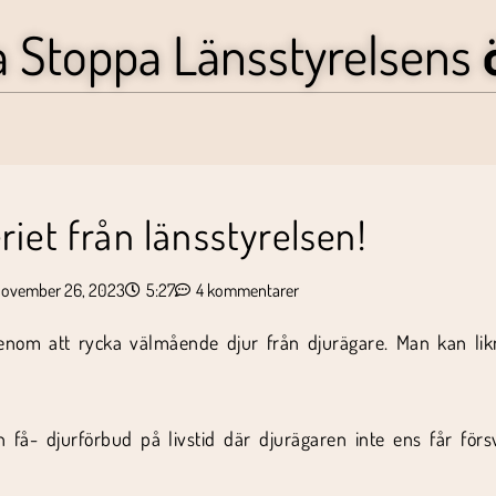
a Stoppa Länsstyrelsens
riet från länsstyrelsen!
november 26, 2023
5:27
4 kommentarer
enom att rycka välmående djur från djurägare. Man kan likn
få- djurförbud på livstid där djurägaren inte ens får för