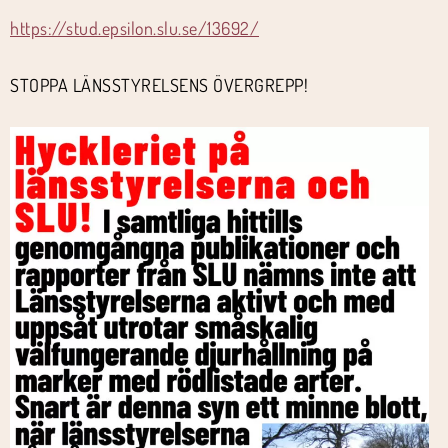
https://stud.epsilon.slu.se/13692/
STOPPA LÄNSSTYRELSENS ÖVERGREPP!