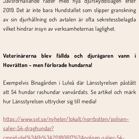
Jävsförhållande råder med nya djurskyddslagen efter
2019. Det är inte bara Hundstallet som slipper granskning
av sin djurhållning och avtalen är ofta sekretessbelagda
vilket hindrar insyn av verksamheternas laglighet.
Veterinärerna blev fällda och djurägaren vann i
Hovrätten – men förlorade hundarna!
Exempelvis Binagården i Luleå där Länsstyrelsen påstått
att 54 hundar rashundar vanvårdats. Se artikel och märk
hur Länsstyrelsen uttrycker sig till media!
https://www.svt.se/nyheter/lokalt/norrbotten/polisen-
saljer-54-draghundar?
cmpid=del%3Afb%3A20180617%3Apolisen-saljer-54-