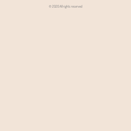
© 2020 All rights reserved
Angon - Agencja Interaktywna