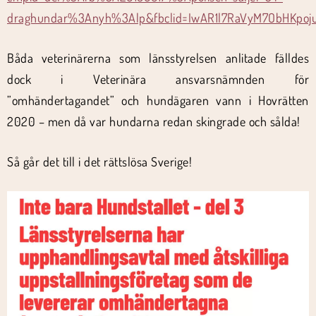
draghundar%3Anyh%3Alp&fbclid=IwAR1l7RaVyM7ObHKpo
Båda veterinärerna som länsstyrelsen anlitade fälldes
dock i Veterinära ansvarsnämnden för
”omhändertagandet” och hundägaren vann i Hovrätten
2020 – men då var hundarna redan skingrade och sålda!
Så går det till i det rättslösa Sverige!