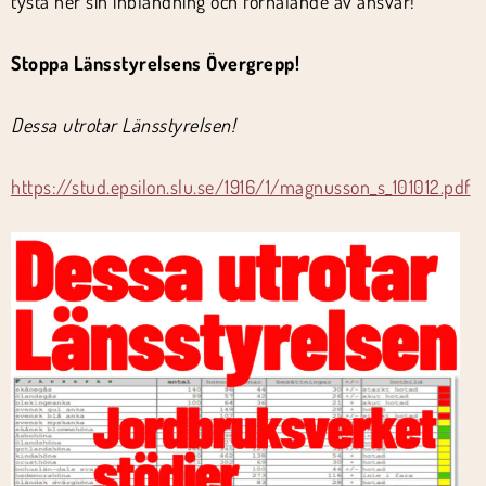
tysta ner sin inblandning och förhalande av ansvar!
Stoppa Länsstyrelsens Övergrepp!
Dessa utrotar Länsstyrelsen!
https://stud.epsilon.slu.se/1916/1/magnusson_s_101012.pdf