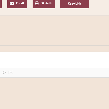
Email
SkrivUt
{}
[+]