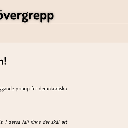
övergrepp
n!
läggande princip för demokratiska
 I dessa fall finns det skäl att