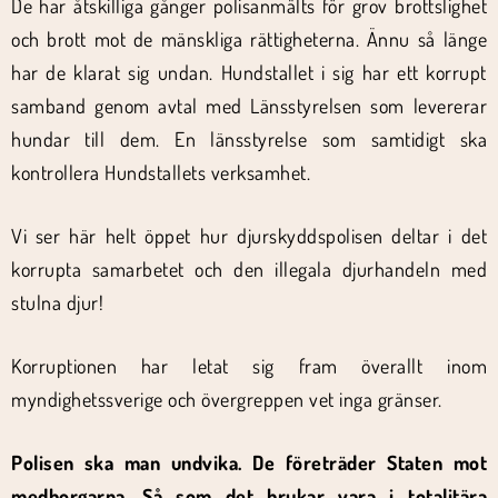
De har åtskilliga gånger polisanmälts för grov brottslighet
och brott mot de mänskliga rättigheterna. Ännu så länge
har de klarat sig undan. Hundstallet i sig har ett korrupt
samband genom avtal med Länsstyrelsen som levererar
hundar till dem. En länsstyrelse som samtidigt ska
kontrollera Hundstallets verksamhet.
Vi ser här helt öppet hur djurskyddspolisen deltar i det
korrupta samarbetet och den illegala djurhandeln med
stulna djur!
Korruptionen har letat sig fram överallt inom
myndighetssverige och övergreppen vet inga gränser.
Polisen ska man undvika. De företräder Staten mot
medborgarna. Så som det brukar vara i totalitära