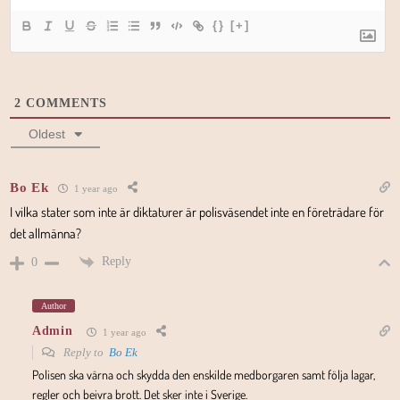
{}
[+]
2
COMMENTS
Oldest
Bo Ek
1 year ago
I vilka stater som inte är diktaturer är polisväsendet inte en företrädare för
det allmänna?
Reply
0
Author
Admin
1 year ago
Reply to
Bo Ek
Polisen ska värna och skydda den enskilde medborgaren samt följa lagar,
regler och beivra brott. Det sker inte i Sverige.