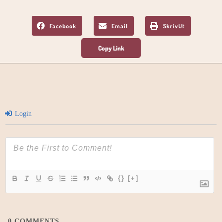
Facebook
Email
SkrivUt
Login
{}
[+]
0
COMMENTS