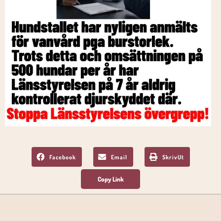
Facebook
Email
SkrivUt