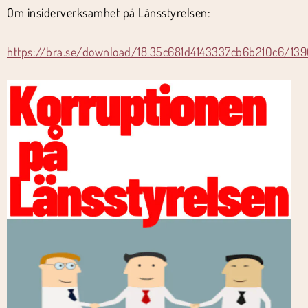
Om insiderverksamhet på Länsstyrelsen:
https://bra.se/download/18.35c681d4143337cb6b210c6/139