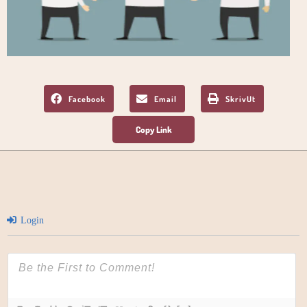
Facebook
Email
SkrivUt
Login