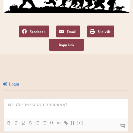
Facebook
Email
SkrivUt
Login
{}
[+]