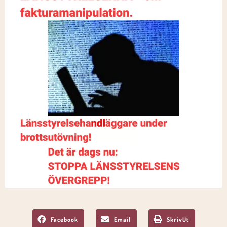
Facebook
Email
SkrivUt