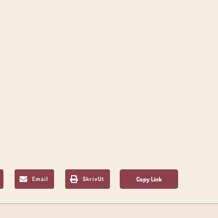
Email
SkrivUt