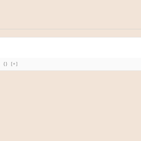
{}
[+]