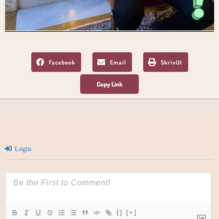
Facebook
Email
SkrivUt
Login
{}
[+]