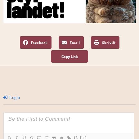
Facebook
Email
SkrivUt
Login
{}
[+]