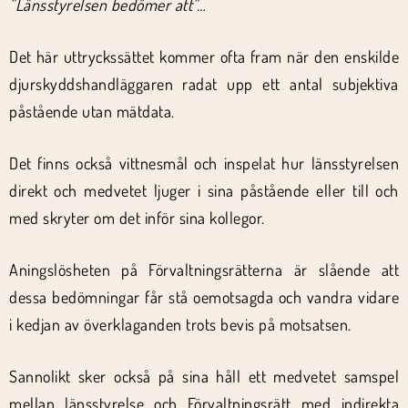
”Länsstyrelsen bedömer att”…
Det här uttryckssättet kommer ofta fram när den enskilde
djurskyddshandläggaren radat upp ett antal subjektiva
påstående utan mätdata.
Det finns också vittnesmål och inspelat hur länsstyrelsen
direkt och medvetet ljuger i sina påstående eller till och
med skryter om det inför sina kollegor.
Aningslösheten på Förvaltningsrätterna är slående att
dessa bedömningar får stå oemotsagda och vandra vidare
i kedjan av överklaganden trots bevis på motsatsen.
Sannolikt sker också på sina håll ett medvetet samspel
mellan länsstyrelse och Förvaltningsrätt med indirekta