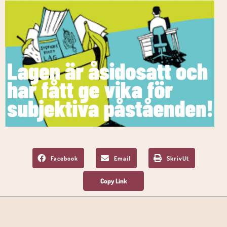
Facebook
Email
SkrivUt